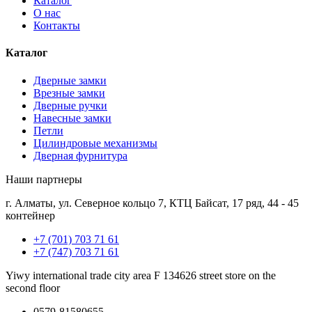
Каталог
О нас
Контакты
Каталог
Дверные замки
Врезные замки
Дверные ручки
Навесные замки
Петли
Цилиндровые механизмы
Дверная фурнитура
Наши партнеры
г. Алматы, ул. Северное кольцо 7, КТЦ Байсат, 17 ряд, 44 - 45
контейнер
+7 (701) 703 71 61
+7 (747) 703 71 61
Yiwy international trade city area F 134626 street store on the
second floor
0579-81580655