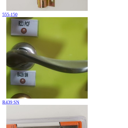
555-150
R439 SN