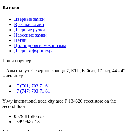
Каталог
Дверные замки
Врезные замки
Дверные ручки
Навесные замки
Петли
Цилиндровые механизмы
Дверная фурнитура
Наши партнеры
г. Алматы, ул. Северное кольцо 7, КТЦ Байсат, 17 ряд, 44 - 45
контейнер
+7 (701) 703 71 61
+7 (747) 703 71 61
Yiwy international trade city area F 134626 street store on the
second floor
0579-81580655
13999946158