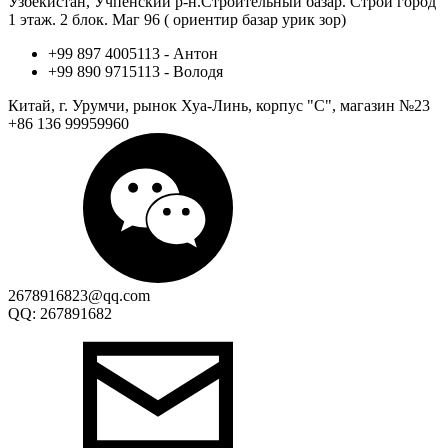
Узбекистан, Учпенский р-н.Строительный базар. Строй город
1 этаж. 2 блок. Маг 96 ( ориентир базар урик зор)
+99 897 4005113 - Антон
+99 890 9715113 - Володя
Китай, г. Урумчи, рынок Хуа-Линь, корпус "С", магазин №23
+86 136 99959960
2678916823@qq.com
QQ: 267891682