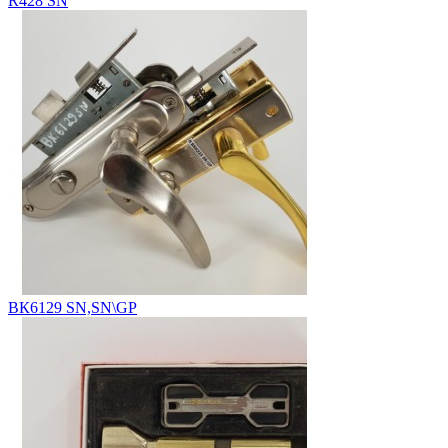
R428 SN
ВК6129 SN,SN\GP