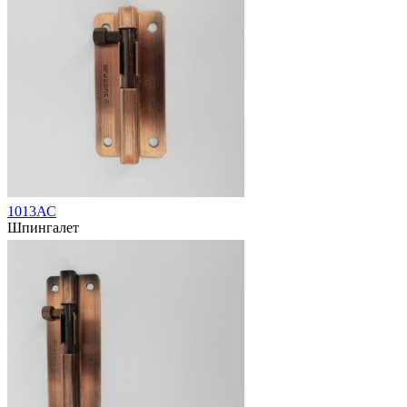
1013АС
Шпингалет