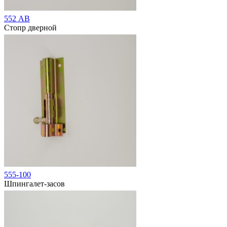
552 АВ
Стопр дверной
555-100
Шпингалет-засов