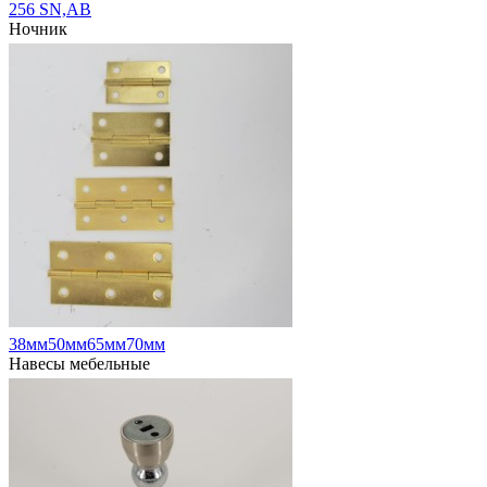
256 SN,AB
Ночник
38мм50мм65мм70мм
Навесы мебельные