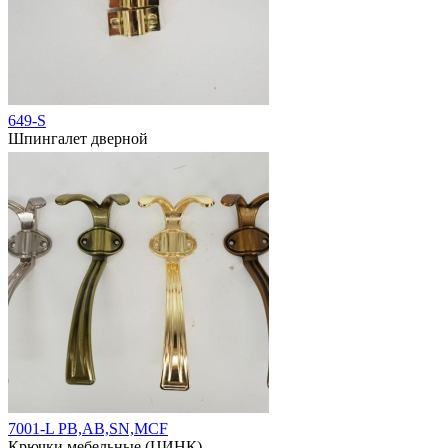
649-S
Шпингалет дверной
7001-L РВ,АВ,SN,MCF
Крючки мебельные (ЦИНК)