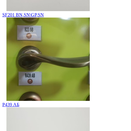
SF201 BN,SN\GP,SN
Р439 АБ