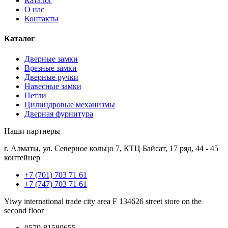
Каталог
О нас
Контакты
Каталог
Дверные замки
Врезные замки
Дверные ручки
Навесные замки
Петли
Цилиндровые механизмы
Дверная фурнитура
Наши партнеры
г. Алматы, ул. Северное кольцо 7, КТЦ Байсат, 17 ряд, 44 - 45
контейнер
+7 (701) 703 71 61
+7 (747) 703 71 61
Yiwy international trade city area F 134626 street store on the
second floor
0579-81580655