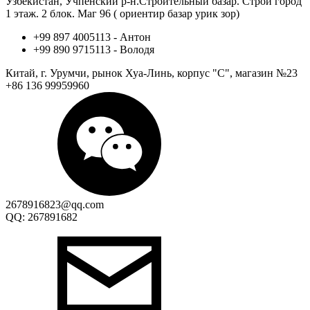
Узбекистан, Учпенский р-н.Строительный базар. Строй город
1 этаж. 2 блок. Маг 96 ( ориентир базар урик зор)
+99 897 4005113 - Антон
+99 890 9715113 - Володя
Китай, г. Урумчи, рынок Хуа-Линь, корпус "С", магазин №23
+86 136 99959960
2678916823@qq.com
QQ: 267891682