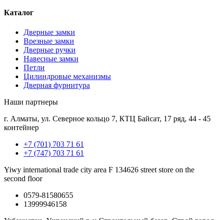
Каталог
Дверные замки
Врезные замки
Дверные ручки
Навесные замки
Петли
Цилиндровые механизмы
Дверная фурнитура
Наши партнеры
г. Алматы, ул. Северное кольцо 7, КТЦ Байсат, 17 ряд, 44 - 45
контейнер
+7 (701) 703 71 61
+7 (747) 703 71 61
Yiwy international trade city area F 134626 street store on the
second floor
0579-81580655
13999946158