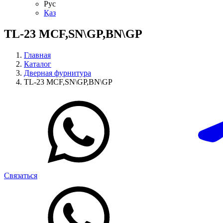
Рус
Қаз
TL-23 MCF,SN\GP,BN\GP
Главная
Каталог
Дверная фурнитура
TL-23 MCF,SN\GP,BN\GP
Связаться