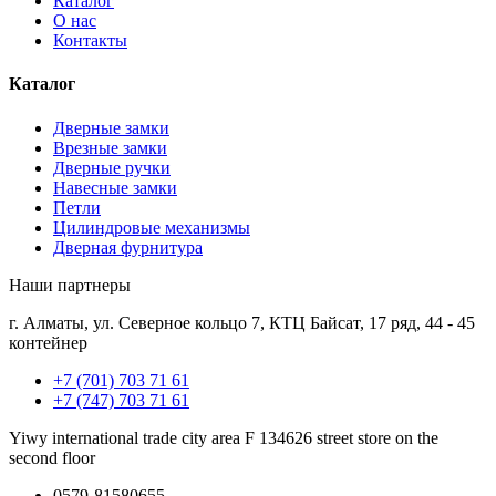
Каталог
О нас
Контакты
Каталог
Дверные замки
Врезные замки
Дверные ручки
Навесные замки
Петли
Цилиндровые механизмы
Дверная фурнитура
Наши партнеры
г. Алматы, ул. Северное кольцо 7, КТЦ Байсат, 17 ряд, 44 - 45
контейнер
+7 (701) 703 71 61
+7 (747) 703 71 61
Yiwy international trade city area F 134626 street store on the
second floor
0579-81580655