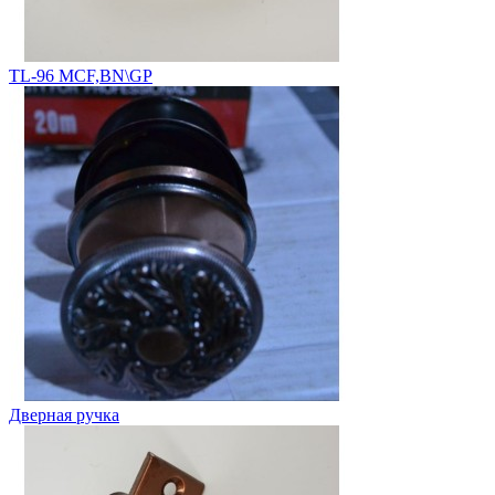
TL-96 MCF,BN\GP
Дверная ручка