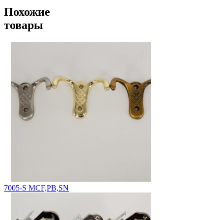
Похожие
товары
7005-S MCF,PB,SN