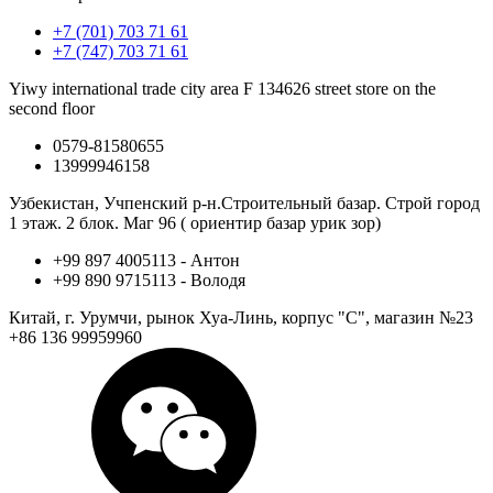
+7 (701) 703 71 61
+7 (747) 703 71 61
Yiwy international trade city area F 134626 street store on the
second floor
0579-81580655
13999946158
Узбекистан, Учпенский р-н.Строительный базар. Строй город
1 этаж. 2 блок. Маг 96 ( ориентир базар урик зор)
+99 897 4005113 - Антон
+99 890 9715113 - Володя
Китай, г. Урумчи, рынок Хуа-Линь, корпус "С", магазин №23
+86 136 99959960