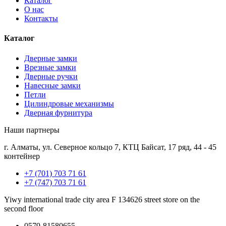
Каталог
О нас
Контакты
Каталог
Дверные замки
Врезные замки
Дверные ручки
Навесные замки
Петли
Цилиндровые механизмы
Дверная фурнитура
Наши партнеры
г. Алматы, ул. Северное кольцо 7, КТЦ Байсат, 17 ряд, 44 - 45
контейнер
+7 (701) 703 71 61
+7 (747) 703 71 61
Yiwy international trade city area F 134626 street store on the
second floor
0579-81580655