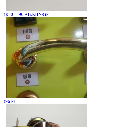
ВК3011-96 АВ,КВN\GP
R96 PB