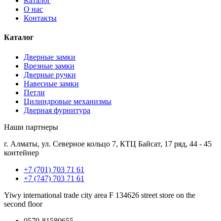
Каталог
О нас
Контакты
Каталог
Дверные замки
Врезные замки
Дверные ручки
Навесные замки
Петли
Цилиндровые механизмы
Дверная фурнитура
Наши партнеры
г. Алматы, ул. Северное кольцо 7, КТЦ Байсат, 17 ряд, 44 - 45
контейнер
+7 (701) 703 71 61
+7 (747) 703 71 61
Yiwy international trade city area F 134626 street store on the
second floor
0579-81580655