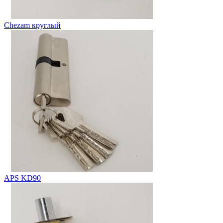
Chezam круглый
АPS KD90