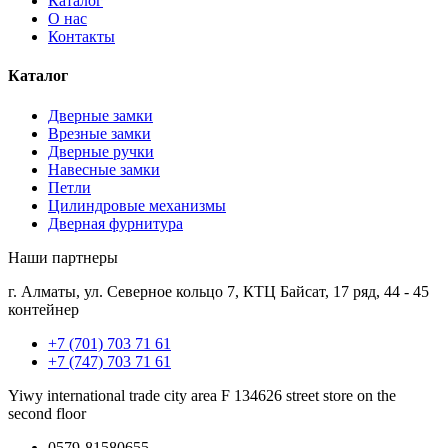
Каталог
О нас
Контакты
Каталог
Дверные замки
Врезные замки
Дверные ручки
Навесные замки
Петли
Цилиндровые механизмы
Дверная фурнитура
Наши партнеры
г. Алматы, ул. Северное кольцо 7, КТЦ Байсат, 17 ряд, 44 - 45
контейнер
+7 (701) 703 71 61
+7 (747) 703 71 61
Yiwy international trade city area F 134626 street store on the
second floor
0579-81580655