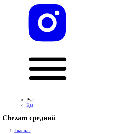
Рус
Қаз
Chezam средний
Главная