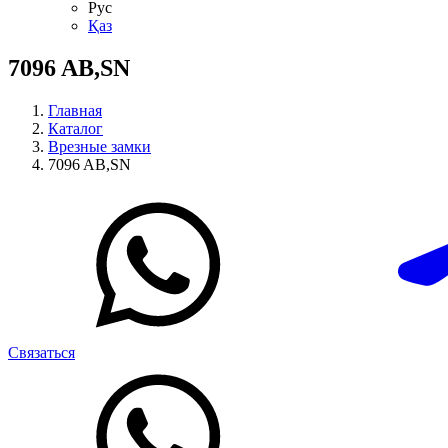
Рус
Қаз
7096 AB,SN
Главная
Каталог
Врезные замки
7096 AB,SN
Связаться