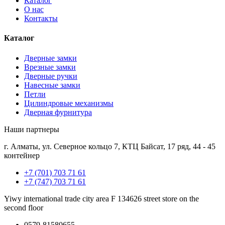
Каталог
О нас
Контакты
Каталог
Дверные замки
Врезные замки
Дверные ручки
Навесные замки
Петли
Цилиндровые механизмы
Дверная фурнитура
Наши партнеры
г. Алматы, ул. Северное кольцо 7, КТЦ Байсат, 17 ряд, 44 - 45
контейнер
+7 (701) 703 71 61
+7 (747) 703 71 61
Yiwy international trade city area F 134626 street store on the
second floor
0579-81580655