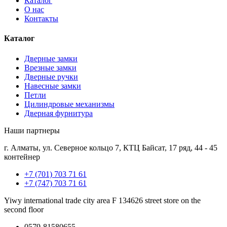
Каталог
О нас
Контакты
Каталог
Дверные замки
Врезные замки
Дверные ручки
Навесные замки
Петли
Цилиндровые механизмы
Дверная фурнитура
Наши партнеры
г. Алматы, ул. Северное кольцо 7, КТЦ Байсат, 17 ряд, 44 - 45
контейнер
+7 (701) 703 71 61
+7 (747) 703 71 61
Yiwy international trade city area F 134626 street store on the
second floor
0579-81580655