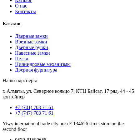
Каталог
О нас
Контакты
Каталог
Дверные замки
Врезные замки
Дверные ручки
Навесные замки
Петли
Цилиндровые механизмы
Дверная фурнитура
Наши партнеры
г. Алматы, ул. Северное кольцо 7, КТЦ Байсат, 17 ряд, 44 - 45
контейнер
+7 (701) 703 71 61
+7 (747) 703 71 61
Yiwy international trade city area F 134626 street store on the
second floor
0579-81580655