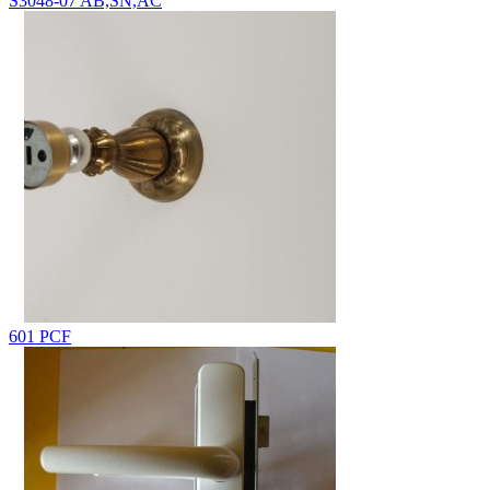
S3048-07 AB,SN,AC
601 PCF