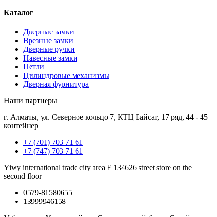
Каталог
Дверные замки
Врезные замки
Дверные ручки
Навесные замки
Петли
Цилиндровые механизмы
Дверная фурнитура
Наши партнеры
г. Алматы, ул. Северное кольцо 7, КТЦ Байсат, 17 ряд, 44 - 45
контейнер
+7 (701) 703 71 61
+7 (747) 703 71 61
Yiwy international trade city area F 134626 street store on the
second floor
0579-81580655
13999946158