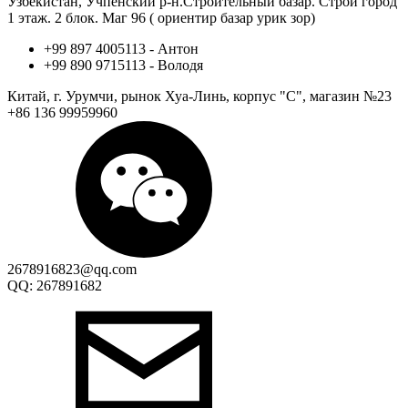
Узбекистан, Учпенский р-н.Строительный базар. Строй город
1 этаж. 2 блок. Маг 96 ( ориентир базар урик зор)
+99 897 4005113 - Антон
+99 890 9715113 - Володя
Китай, г. Урумчи, рынок Хуа-Линь, корпус "С", магазин №23
+86 136 99959960
2678916823@qq.com
QQ: 267891682