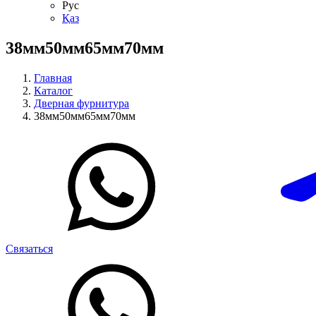
Рус
Қаз
38мм50мм65мм70мм
Главная
Каталог
Дверная фурнитура
38мм50мм65мм70мм
Связаться