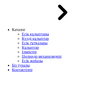
Каталог
Есік құлыптары
Күлді құлыптар
Есік тұтқалары
Құлыптар
Ілмектер
Цилиндр механизмдері
Есік жиһазы
Біз туралы
Контактілер