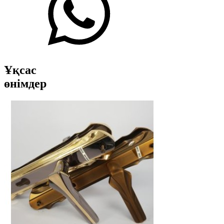
Ұқсас
өнімдер