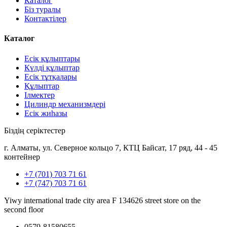
Каталог
Біз туралы
Контактілер
Каталог
Есік құлыптары
Күлді құлыптар
Есік тұтқалары
Құлыптар
Ілмектер
Цилиндр механизмдері
Есік жиһазы
Біздің серіктестер
г. Алматы, ул. Северное кольцо 7, КТЦ Байсат, 17 ряд, 44 - 45
контейнер
+7 (701) 703 71 61
+7 (747) 703 71 61
Yiwy international trade city area F 134626 street store on the
second floor
0579-81580655