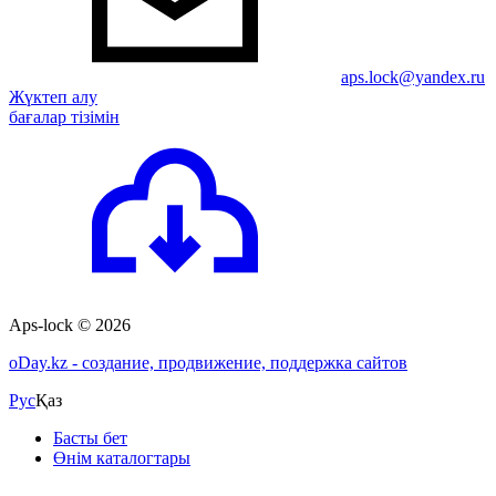
aps.lock@yandex.ru
Жүктеп алу
бағалар тізімін
Aps-lock © 2026
o
Day.kz - создание, продвижение, поддержка сайтов
Рус
Қаз
Басты бет
Өнім каталогтары