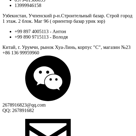
13999946158
Узбекистан, Учпенский р-н.Строительный базар. Строй город
1 этаж. 2 блок. Маг 96 ( ориентир базар урик зор)
+99 897 4005113 - Антон
+99 890 9715113 - Володя
Китай, г. Урумчи, рынок Хуа-Линь, корпус "С", магазин №23
+86 136 99959960
2678916823@qq.com
QQ: 267891682