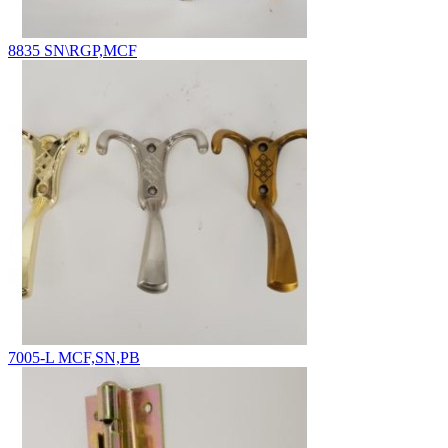
8835 SN\RGP,MCF
7005-L MCF,SN,PB