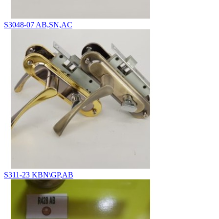
S3048-07 AB,SN,AC
S311-23 KBN\GP,AB