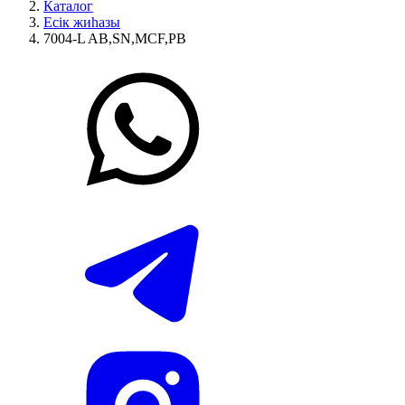
Каталог
Есік жиһазы
7004-L AB,SN,MCF,PB