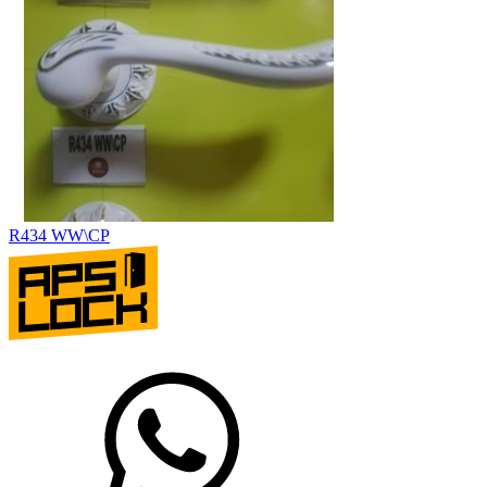
R434 WW\CP