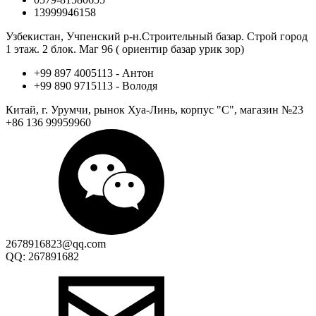
13999946158
Узбекистан, Учпенский р-н.Строительный базар. Строй город
1 этаж. 2 блок. Маг 96 ( ориентир базар урик зор)
+99 897 4005113 - Антон
+99 890 9715113 - Володя
Китай, г. Урумчи, рынок Хуа-Линь, корпус "С", магазин №23
+86 136 99959960
2678916823@qq.com
QQ: 267891682