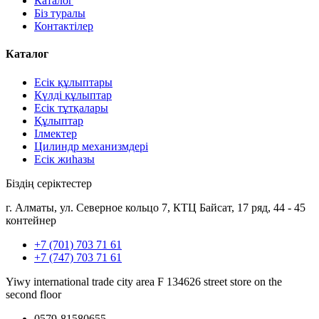
Каталог
Біз туралы
Контактілер
Каталог
Есік құлыптары
Күлді құлыптар
Есік тұтқалары
Құлыптар
Ілмектер
Цилиндр механизмдері
Есік жиһазы
Біздің серіктестер
г. Алматы, ул. Северное кольцо 7, КТЦ Байсат, 17 ряд, 44 - 45
контейнер
+7 (701) 703 71 61
+7 (747) 703 71 61
Yiwy international trade city area F 134626 street store on the
second floor
0579-81580655