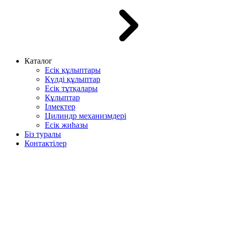
Каталог
Есік құлыптары
Күлді құлыптар
Есік тұтқалары
Құлыптар
Ілмектер
Цилиндр механизмдері
Есік жиһазы
Біз туралы
Контактілер