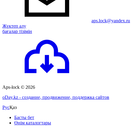
aps.lock@yandex.ru
Жүктеп алу
бағалар тізімін
Aps-lock © 2026
o
Day.kz - создание, продвижение, поддержка сайтов
Рус
Қаз
Басты бет
Өнім каталогтары