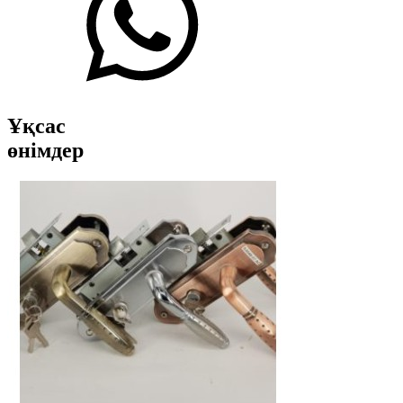
Ұқсас
өнімдер