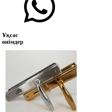
Ұқсас
өнімдер