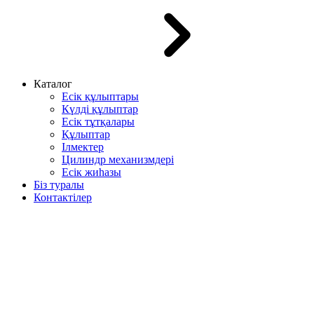
Каталог
Есік құлыптары
Күлді құлыптар
Есік тұтқалары
Құлыптар
Ілмектер
Цилиндр механизмдері
Есік жиһазы
Біз туралы
Контактілер