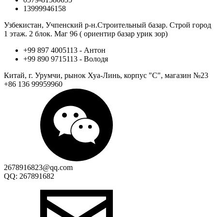
13999946158
Узбекистан, Учпенский р-н.Строительный базар. Строй город
1 этаж. 2 блок. Маг 96 ( ориентир базар урик зор)
+99 897 4005113 - Антон
+99 890 9715113 - Володя
Китай, г. Урумчи, рынок Хуа-Линь, корпус "С", магазин №23
+86 136 99959960
2678916823@qq.com
QQ: 267891682