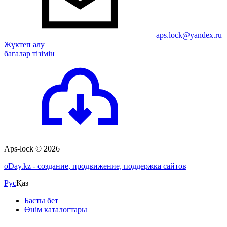
aps.lock@yandex.ru
Жүктеп алу
бағалар тізімін
Aps-lock © 2026
o
Day.kz - создание, продвижение, поддержка сайтов
Рус
Қаз
Басты бет
Өнім каталогтары