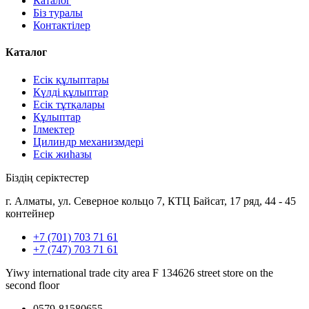
Каталог
Біз туралы
Контактілер
Каталог
Есік құлыптары
Күлді құлыптар
Есік тұтқалары
Құлыптар
Ілмектер
Цилиндр механизмдері
Есік жиһазы
Біздің серіктестер
г. Алматы, ул. Северное кольцо 7, КТЦ Байсат, 17 ряд, 44 - 45
контейнер
+7 (701) 703 71 61
+7 (747) 703 71 61
Yiwy international trade city area F 134626 street store on the
second floor
0579-81580655