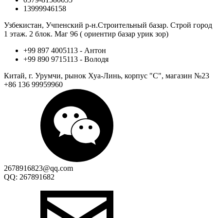
13999946158
Узбекистан, Учпенский р-н.Строительный базар. Строй город
1 этаж. 2 блок. Маг 96 ( ориентир базар урик зор)
+99 897 4005113 - Антон
+99 890 9715113 - Володя
Китай, г. Урумчи, рынок Хуа-Линь, корпус "С", магазин №23
+86 136 99959960
2678916823@qq.com
QQ: 267891682