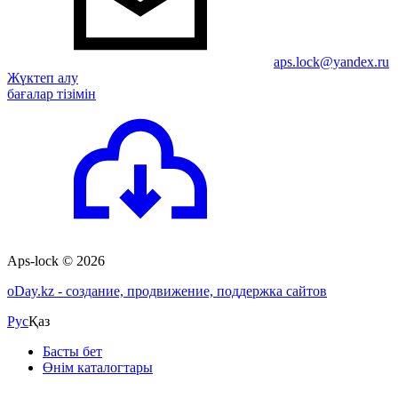
aps.lock@yandex.ru
Жүктеп алу
бағалар тізімін
Aps-lock © 2026
o
Day.kz - создание, продвижение, поддержка сайтов
Рус
Қаз
Басты бет
Өнім каталогтары