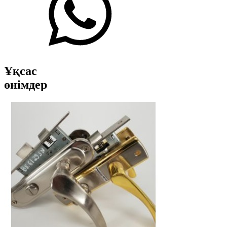
Ұқсас
өнімдер