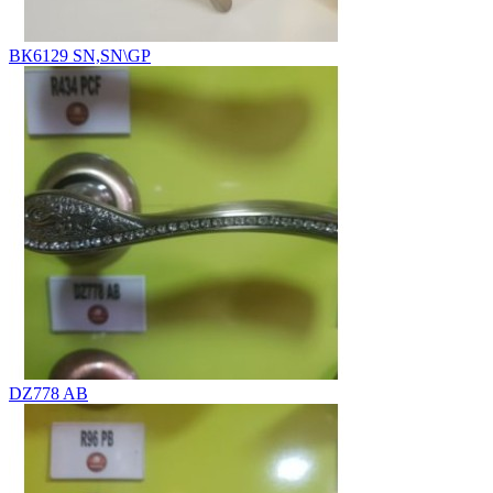
ВК6129 SN,SN\GP
DZ778 AB