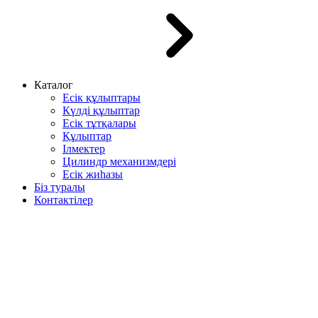
Каталог
Есік құлыптары
Күлді құлыптар
Есік тұтқалары
Құлыптар
Ілмектер
Цилиндр механизмдері
Есік жиһазы
Біз туралы
Контактілер