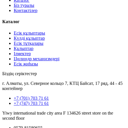
Каталог
Біз туралы
Контактілер
Каталог
Есік құлыптары
Күлді құлыптар
Есік тұтқалары
Құлыптар
Ілмектер
Цилиндр механизмдері
Есік жиһазы
Біздің серіктестер
г. Алматы, ул. Северное кольцо 7, КТЦ Байсат, 17 ряд, 44 - 45
контейнер
+7 (701) 703 71 61
+7 (747) 703 71 61
Yiwy international trade city area F 134626 street store on the
second floor
0579-81580655