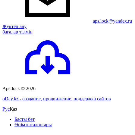
aps.lock@yandex.ru
Жүктеп алу
бағалар тізімін
Aps-lock © 2026
o
Day.kz - создание, продвижение, поддержка сайтов
Рус
Қаз
Басты бет
Өнім каталогтары