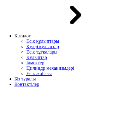
Каталог
Есік құлыптары
Күлді құлыптар
Есік тұтқалары
Құлыптар
Ілмектер
Цилиндр механизмдері
Есік жиһазы
Біз туралы
Контактілер