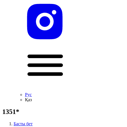
Рус
Қаз
1351*
Басты бет