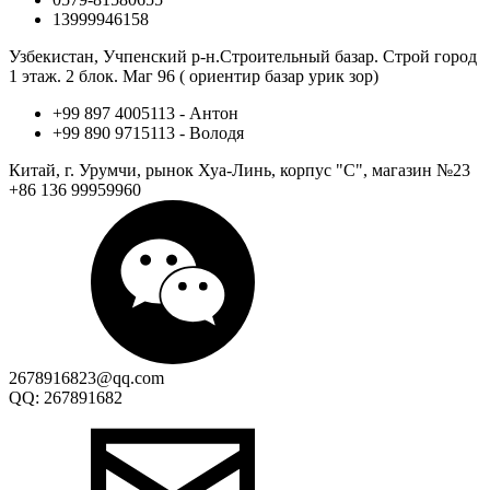
13999946158
Узбекистан, Учпенский р-н.Строительный базар. Строй город
1 этаж. 2 блок. Маг 96 ( ориентир базар урик зор)
+99 897 4005113 - Антон
+99 890 9715113 - Володя
Китай, г. Урумчи, рынок Хуа-Линь, корпус "С", магазин №23
+86 136 99959960
2678916823@qq.com
QQ: 267891682