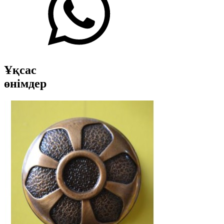
Ұқсас
өнімдер