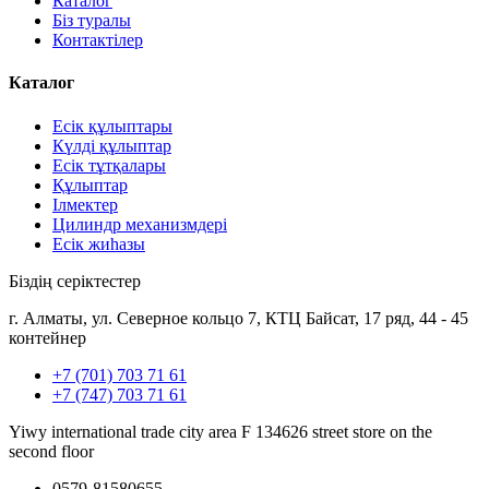
Каталог
Біз туралы
Контактілер
Каталог
Есік құлыптары
Күлді құлыптар
Есік тұтқалары
Құлыптар
Ілмектер
Цилиндр механизмдері
Есік жиһазы
Біздің серіктестер
г. Алматы, ул. Северное кольцо 7, КТЦ Байсат, 17 ряд, 44 - 45
контейнер
+7 (701) 703 71 61
+7 (747) 703 71 61
Yiwy international trade city area F 134626 street store on the
second floor
0579-81580655